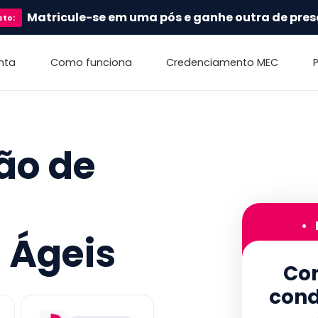
Matricule-se em uma pós e ganhe outra de pres
sto
:
nta
Como funciona
Credenciamento MEC
ão de
•
 Ágeis
Con
cond