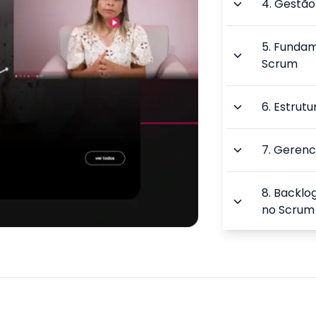
4
.
Gestão 
5
.
Fundam
Scrum
6
.
Estrut
7
.
Gerenci
8
.
Backlog
no Scrum
9
.
Melhori
Problema
TOTAL: