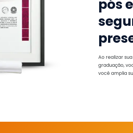
pós 
segu
pres
Ao realizar su
graduação, voc
você amplia su