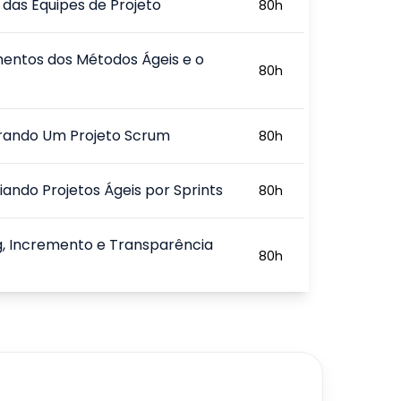
das Equipes de Projeto
80
h
entos dos Métodos Ágeis e o
80
h
urando Um Projeto Scrum
80
h
ando Projetos Ágeis por Sprints
80
h
, Incremento e Transparência
80
h
a de Processos e Solução de
80
h
s
720
h