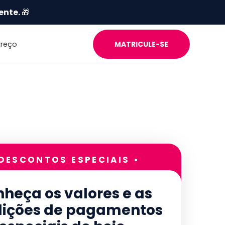
ente.
🎁
Preço
MATRICULE-SE
 DESCONTOS ESPECIAIS •
heça os valores e as
ições de pagamentos