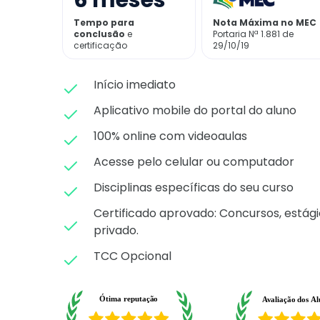
6
meses
Tempo para
Nota Máxima no MEC
conclusão
e
Portaria Nª 1.881 de
certificação
29/10/19
Início imediato
Aplicativo mobile do portal do aluno
100% online com videoaulas
Acesse pelo celular ou computador
Disciplinas específicas do seu curso
Certificado aprovado: C
oncursos, estági
privado.
TCC Opcional