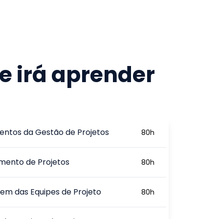
e irá aprender
ntos da Gestão de Projetos
80
h
mento de Projetos
80
h
m das Equipes de Projeto
80
h