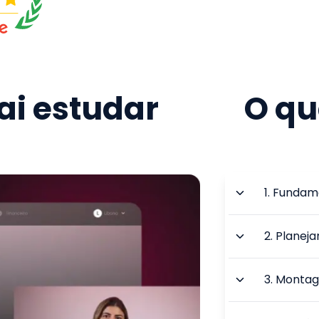
i estudar
O qu
1
.
Fundame
2
.
Planeja
3
.
Montage