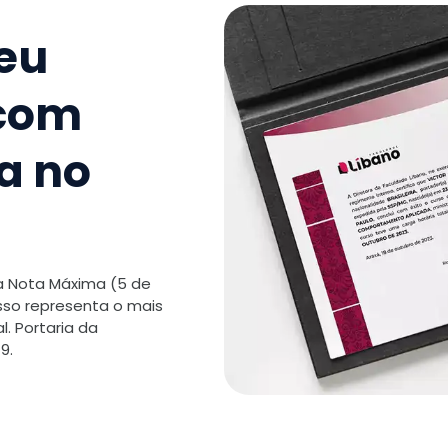
seu
 com
a no
 a Nota Máxima (5 de
isso representa o mais
. Portaria da
9.