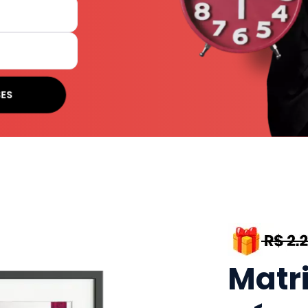
SES
Matr