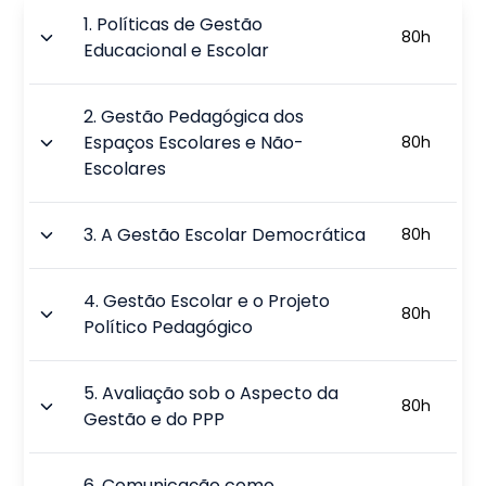
1
.
Políticas de Gestão
80
h
Educacional e Escolar
2
.
Gestão Pedagógica dos
Espaços Escolares e Não-
80
h
Escolares
3
.
A Gestão Escolar Democrática
80
h
4
.
Gestão Escolar e o Projeto
80
h
Político Pedagógico
5
.
Avaliação sob o Aspecto da
80
h
Gestão e do PPP
6
.
Comunicação como