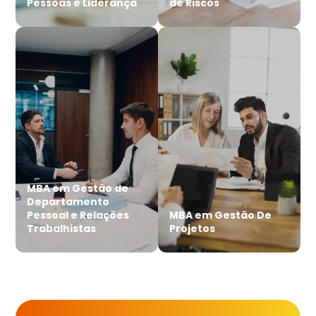
Pessoas e Liderança
de Riscos
MBA em Gestão de
Departamento
Pessoal e Relações
MBA em Gestão De
Trabalhistas
Projetos