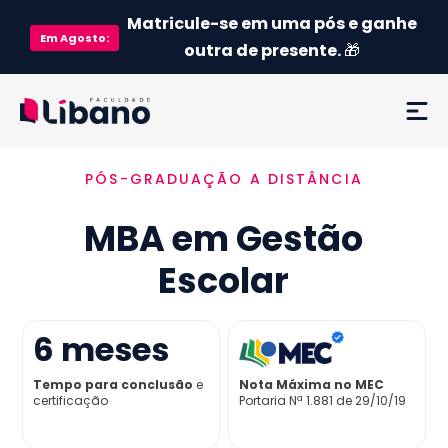
Matricule-se em uma pós e ganhe
Em
Agosto
:
outra de presente.
🎁
PÓS-GRADUAÇÃO A DISTÂNCIA
Ementa
MBA em Gestão
Como funciona
Escolar
Credenciamento MEC
6
meses
Preço
Tempo para conclusão
e
Nota Máxima no MEC
certificação
Portaria Nª 1.881 de 29/10/19
Já sou aluno