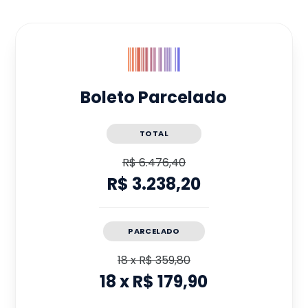
Boleto Parcelado
TOTAL
R$ 6.476,40
R$ 3.238,20
PARCELADO
18
x
R$ 359,80
18
x
R$ 179,90