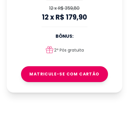
12
x
R$ 359,80
12
x
R$ 179,90
BÔNUS:
2ª Pós gratuita
MATRICULE-SE COM CARTÃO