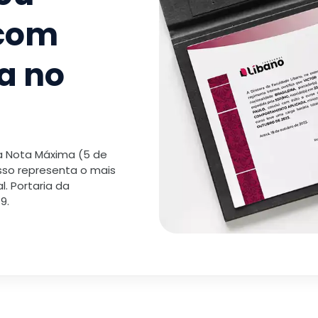
 com
a no
 a Nota Máxima (5 de
isso representa o mais
. Portaria da
9.