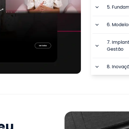
5
.
Fundam
6
.
Modelo
7
.
Implan
Gestão
8
.
Inovaç
9
.
Carrei
Inovação
TOTAL:
seu