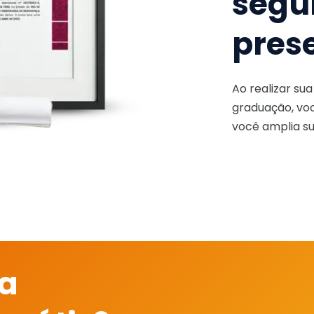
segu
pres
Ao realizar su
graduação, voc
você amplia su
 a