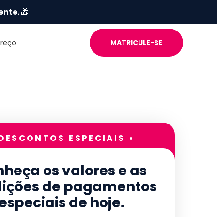
ente.
🎁
Preço
MATRICULE-SE
 DESCONTOS ESPECIAIS •
heça os valores e as
ições de pagamentos
especiais de hoje.