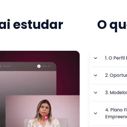
i estudar
O qu
1
.
O Perfi
2
.
Oportu
3
.
Modelos
4
.
Plano F
Empreen