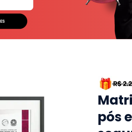
ES
Matr
pós 