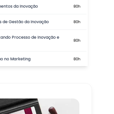
entos da Inovação
80
h
s de Gestão da Inovação
80
h
tando Processo de Inovação e
80
h
ão no Marketing
80
h
ras, Empreendedorismo e
80
h
720
h