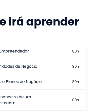
e irá aprender
l Empreendedor
80
h
nidades de Negócio
80
h
 e Planos de Negócio
80
h
inanceiro de um
80
h
dimento