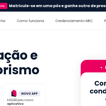
Matricule-se em uma pós e ganhe outra de pres
sto
:
nta
Como funciona
Credenciamento MEC
ação e
orismo
•
Con
cond
NOVO APP
Estude pelo nosso
aplicativo