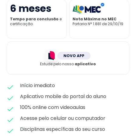
Matricule-se
6
meses
Tempo para conclusão
e
Nota Máxima no MEC
certificação
Portaria Nª 1.881 de 29/10/19
NOVO APP
Estude pelo nosso
aplicativo
Início imediato
Aplicativo mobile do portal do aluno
100% online com videoaulas
Acesse pelo celular ou computador
Disciplinas específicas do seu curso