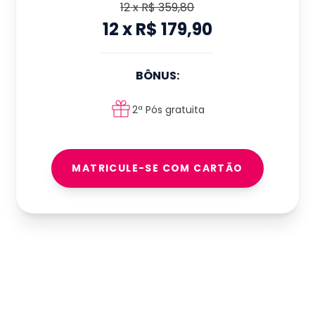
12
x
R$ 359,80
12
x
R$ 179,90
BÔNUS:
2ª Pós gratuita
MATRICULE-SE COM CARTÃO