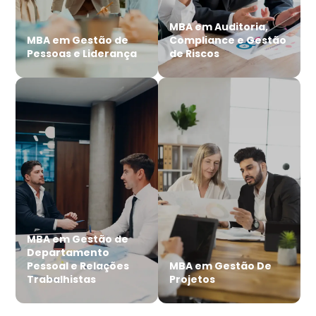
MBA em Auditoria,
MBA em Gestão de
Compliance e Gestão
Pessoas e Liderança
de Riscos
MBA em Gestão de
Departamento
Pessoal e Relações
MBA em Gestão De
Trabalhistas
Projetos