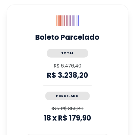
Boleto Parcelado
TOTAL
R$ 6.476,40
R$ 3.238,20
PARCELADO
18
x
R$ 359,80
18
x
R$ 179,90