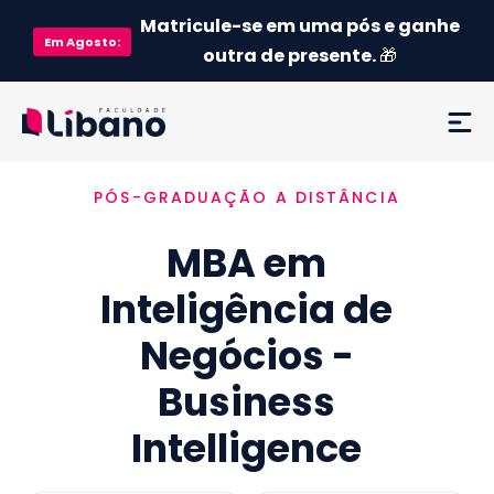
Matricule-se em uma pós e ganhe
Em
Agosto
:
outra de presente.
🎁
PÓS-GRADUAÇÃO A DISTÂNCIA
Ementa
MBA em
Como funciona
Inteligência de
Credenciamento MEC
Negócios -
Preço
Business
Intelligence
Já sou aluno