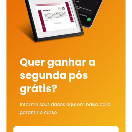
Quer ganhar a
segunda pós
grátis?
Informe seus dados aqui em baixo para
garantir o curso.