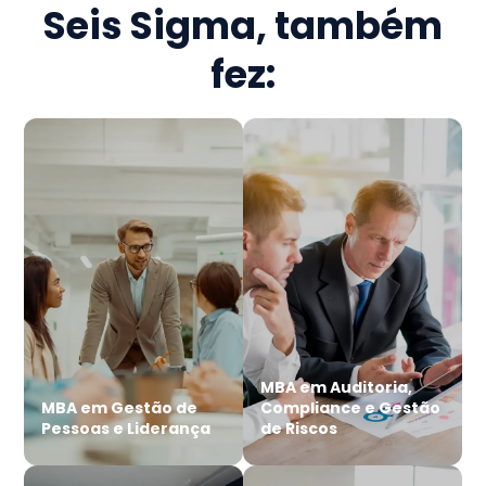
Seis Sigma
, também
fez:
MBA em Auditoria,
MBA em Gestão de
Compliance e Gestão
Pessoas e Liderança
de Riscos