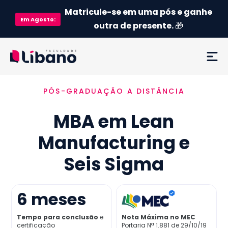
Matricule-se em uma pós e ganhe
Em
Agosto
:
outra de presente.
🎁
PÓS-GRADUAÇÃO A DISTÂNCIA
Ementa
MBA em Lean
Como funciona
Manufacturing e
Credenciamento MEC
Seis Sigma
Preço
6
meses
Já sou aluno
Tempo para conclusão
e
Nota Máxima no MEC
certificação
Portaria Nª 1.881 de 29/10/19