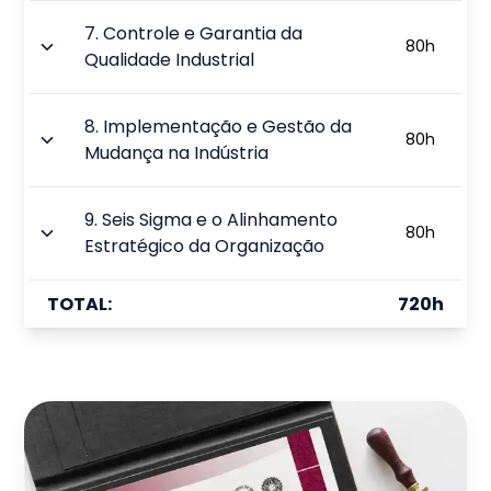
7
.
Controle e Garantia da
80
h
Qualidade Industrial
8
.
Implementação e Gestão da
80
h
Mudança na Indústria
9
.
Seis Sigma e o Alinhamento
80
h
Estratégico da Organização
TOTAL:
720
h