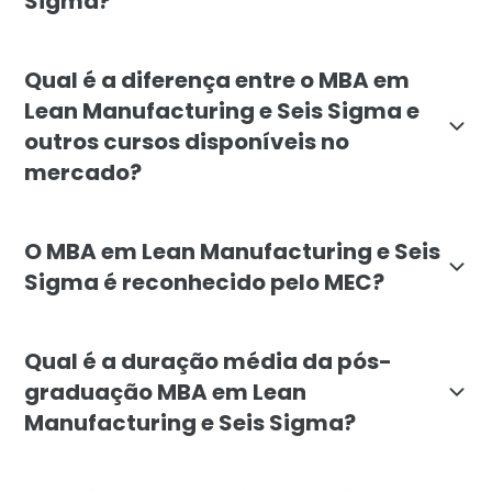
Sigma?
O curso é indicado para engenheiros de produção, ges
Qual é a diferença entre o MBA em
Lean Manufacturing e Seis Sigma e
outros cursos disponíveis no
mercado?
O MBA da Faculdade Líbano se diferencia por ser um p
O MBA em Lean Manufacturing e Seis
Sigma é reconhecido pelo MEC?
Sim. O MBA Executivo em Lean Manufacturing e Seis S
Qual é a duração média da pós-
graduação MBA em Lean
Manufacturing e Seis Sigma?
A duração mínima do curso é de 6 meses, organizada pa