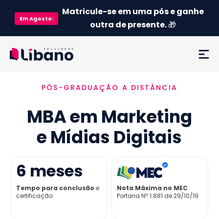
Matricule-se em uma pós e ganhe
Em
Agosto
:
outra de presente.
🎁
PÓS-GRADUAÇÃO A DISTÂNCIA
Ementa
MBA em Marketing
Como funciona
e Mídias Digitais
Credenciamento MEC
6
meses
Preço
Tempo para conclusão
e
Nota Máxima no MEC
certificação
Portaria Nª 1.881 de 29/10/19
Já sou aluno