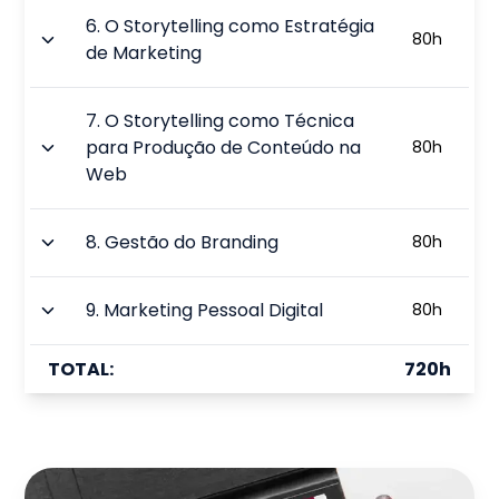
6
.
O Storytelling como Estratégia
80
h
de Marketing
7
.
O Storytelling como Técnica
para Produção de Conteúdo na
80
h
Web
8
.
Gestão do Branding
80
h
9
.
Marketing Pessoal Digital
80
h
TOTAL:
720
h