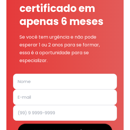
certificado em
apenas 6 meses
Se você tem urgência e não pode
esperar 1 ou 2 anos para se formar,
essa é a oportunidade para se
especializar.