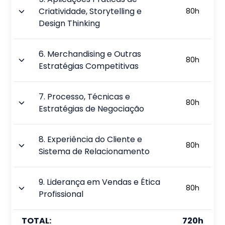
Criatividade, Storytelling e
80
h
Design Thinking
6
.
Merchandising e Outras
80
h
Estratégias Competitivas
7
.
Processo, Técnicas e
80
h
Estratégias de Negociação
8
.
Experiência do Cliente e
80
h
Sistema de Relacionamento
9
.
Liderança em Vendas e Ética
80
h
Profissional
TOTAL:
720
h