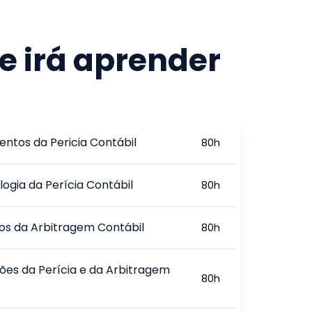
e irá aprender
ntos da Pericia Contábil
80
h
ogia da Perícia Contábil
80
h
ios da Arbitragem Contábil
80
h
ões da Perícia e da Arbitragem
80
h