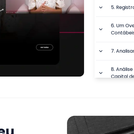
5
.
Registr
6
.
Um Ove
Contábei
7
.
Analis
8
.
Análise
Capital d
9
.
Análise
TOTAL:
seu