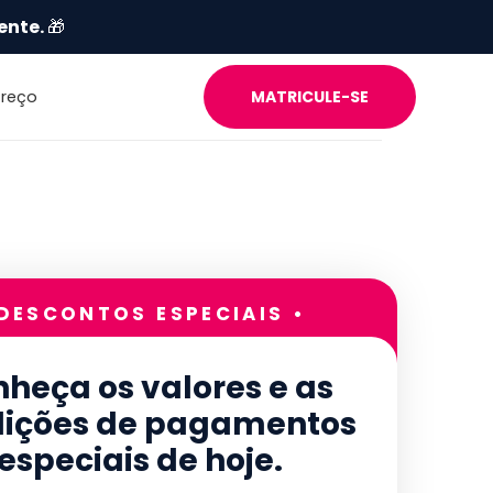
ente.
🎁
Preço
MATRICULE-SE
 DESCONTOS ESPECIAIS •
heça os valores e as
ições de pagamentos
especiais de hoje.