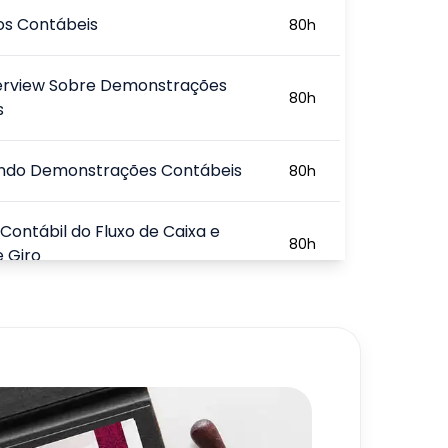
os Contábeis
80
h
rview Sobre Demonstrações
80
h
s
ando Demonstrações Contábeis
80
h
 Contábil do Fluxo de Caixa e
80
h
e Giro
 de Investimentos e M&A
80
h
720
h