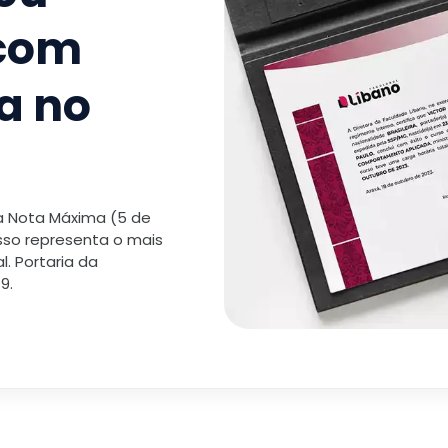
 com
a no
 a Nota Máxima (5 de
isso representa o mais
. Portaria da
9.