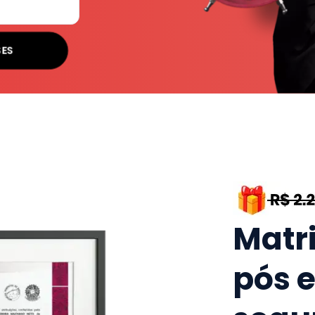
SES
Matr
pós 