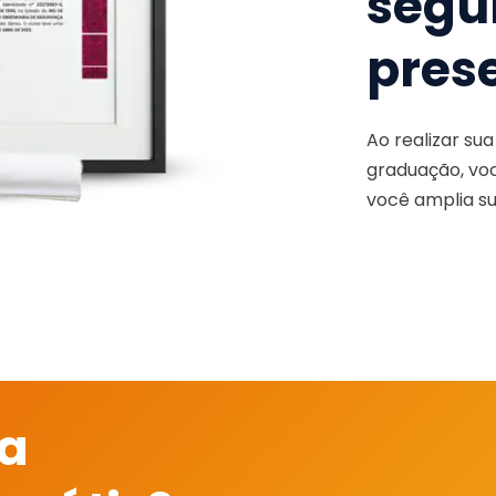
segu
pres
Ao realizar su
graduação, voc
você amplia su
 a