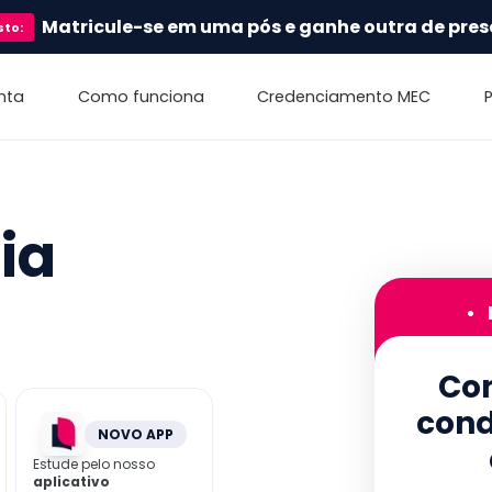
Matricule-se em uma pós e ganhe outra de pres
sto
:
nta
Como funciona
Credenciamento MEC
ia
•
Con
cond
NOVO APP
Estude pelo nosso
aplicativo