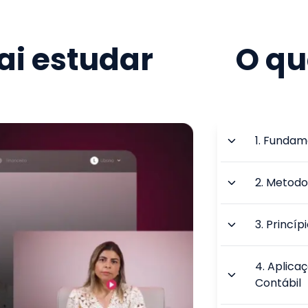
i estudar
O qu
1
.
Fundame
2
.
Metodol
3
.
Princíp
4
.
Aplicaç
Contábil