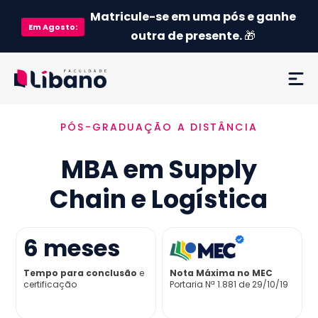
Matricule-se em uma pós e ganhe
Em
Agosto
:
outra de presente.
🎁
PÓS-GRADUAÇÃO A DISTÂNCIA
Ementa
MBA em Supply
Como funciona
Chain e Logística
Credenciamento MEC
6
meses
Preço
Tempo para conclusão
e
Nota Máxima no MEC
certificação
Portaria Nª 1.881 de 29/10/19
Já sou aluno