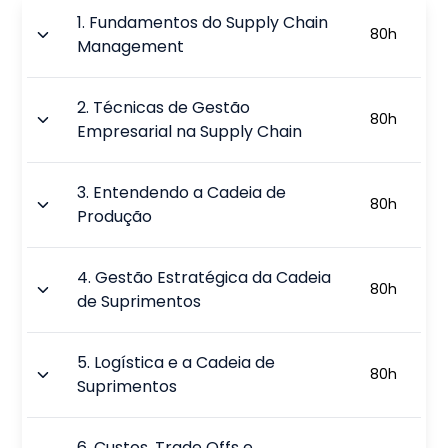
1
.
Fundamentos do Supply Chain
80
h
Management
2
.
Técnicas de Gestão
80
h
Empresarial na Supply Chain
3
.
Entendendo a Cadeia de
80
h
Produção
4
.
Gestão Estratégica da Cadeia
80
h
de Suprimentos
5
.
Logística e a Cadeia de
80
h
Suprimentos
6
.
Custos, Trade Offs e