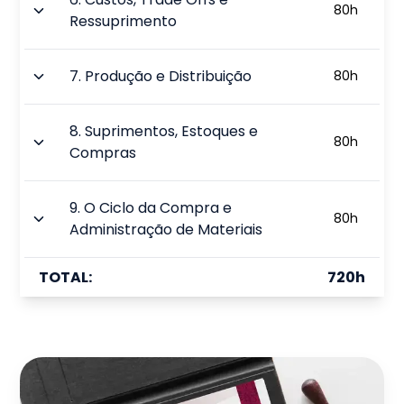
80
h
Ressuprimento
7
.
Produção e Distribuição
80
h
8
.
Suprimentos, Estoques e
80
h
Compras
9
.
O Ciclo da Compra e
80
h
Administração de Materiais
TOTAL:
720
h