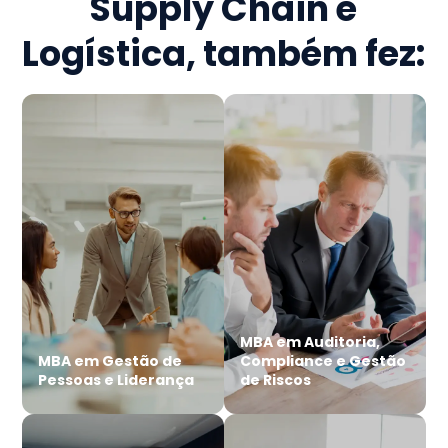
Supply Chain e
Logística
, também fez:
MBA em Auditoria,
MBA em Gestão de
Compliance e Gestão
Pessoas e Liderança
de Riscos