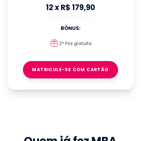
12
x
R$ 179,90
BÔNUS:
2ª Pós gratuita
MATRICULE-SE COM CARTÃO
Quem já fez
MBA