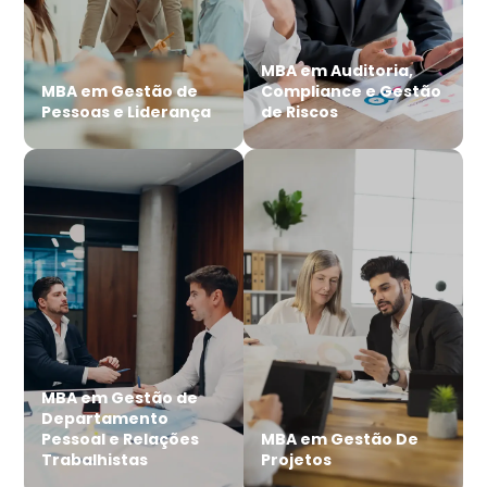
MBA em Auditoria,
MBA em Gestão de
Compliance e Gestão
Pessoas e Liderança
de Riscos
MBA em Gestão de
Departamento
Pessoal e Relações
MBA em Gestão De
Trabalhistas
Projetos