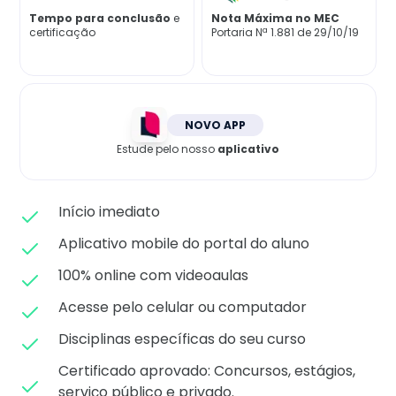
Matricule-se
Tempo para conclusão
e
Nota Máxima no MEC
certificação
Portaria Nª 1.881 de 29/10/19
NOVO APP
Estude pelo nosso
aplicativo
Início imediato
Aplicativo mobile do portal do aluno
100% online com videoaulas
Acesse pelo celular ou computador
Disciplinas específicas do seu curso
Certificado aprovado: C
oncursos, estágios,
serviço público e privado.