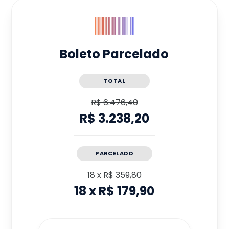
Boleto Parcelado
TOTAL
R$ 6.476,40
R$ 3.238,20
PARCELADO
18
x
R$ 359,80
18
x
R$ 179,90