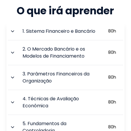
O que irá aprender
1
.
Sistema Financeiro e Bancário
80
h
2
.
O Mercado Bancário e os
80
h
Modelos de Financiamento
3
.
Parâmetros Financeiros da
80
h
Organização
4
.
Técnicas de Avaliação
80
h
Econômica
5
.
Fundamentos da
80
h
Controladoria