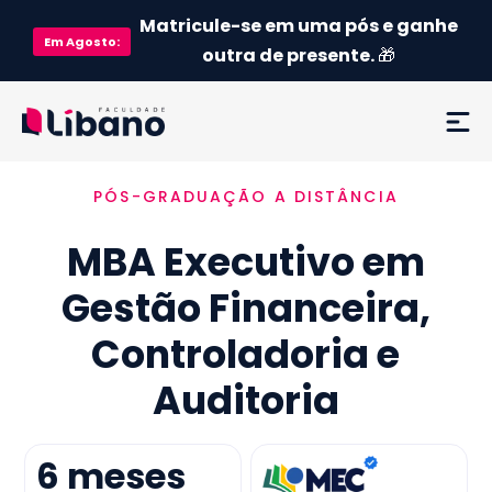
Matricule-se em uma pós e ganhe
Em
Agosto
:
outra de presente.
🎁
PÓS-GRADUAÇÃO A DISTÂNCIA
Ementa
MBA Executivo em
Como funciona
Gestão Financeira,
Credenciamento MEC
Controladoria e
Preço
Auditoria
Já sou aluno
6
meses