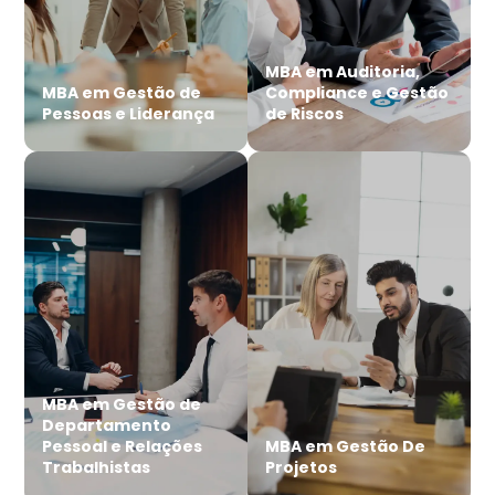
MBA em Auditoria,
MBA em Gestão de
Compliance e Gestão
Pessoas e Liderança
de Riscos
MBA em Gestão de
Departamento
Pessoal e Relações
MBA em Gestão De
Trabalhistas
Projetos