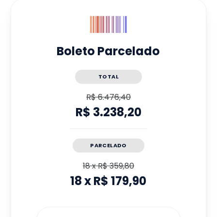
Boleto Parcelado
TOTAL
R$ 6.476,40
R$ 3.238,20
PARCELADO
18
x
R$ 359,80
18
x
R$ 179,90