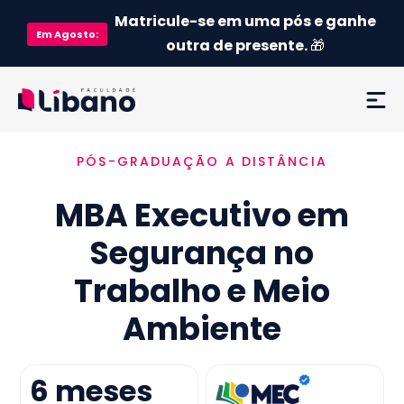
Matricule-se em uma pós e ganhe
Em
Agosto
:
outra de presente.
🎁
PÓS-GRADUAÇÃO A DISTÂNCIA
Ementa
MBA Executivo em
Como funciona
Segurança no
Credenciamento MEC
Trabalho e Meio
Preço
Ambiente
Já sou aluno
6
meses