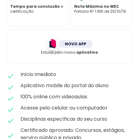
Matricule-se
Tempo para conclusão
e
Nota Máxima no MEC
certificação
Portaria Nª 1.881 de 29/10/19
NOVO APP
Estude pelo nosso
aplicativo
Início imediato
Aplicativo mobile do portal do aluno
100% online com videoaulas
Acesse pelo celular ou computador
Disciplinas específicas do seu curso
Certificado aprovado: C
oncursos, estágios,
serviço público e privado.