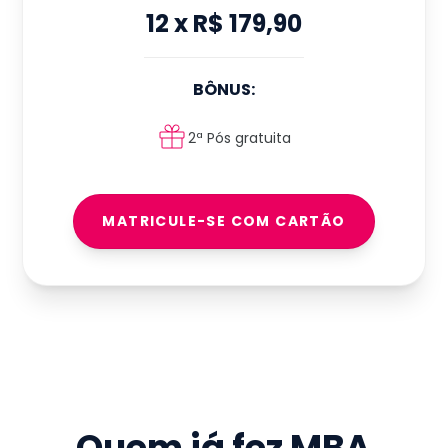
12
x
R$ 179,90
BÔNUS:
2ª Pós gratuita
MATRICULE-SE COM CARTÃO
Quem já fez
MBA