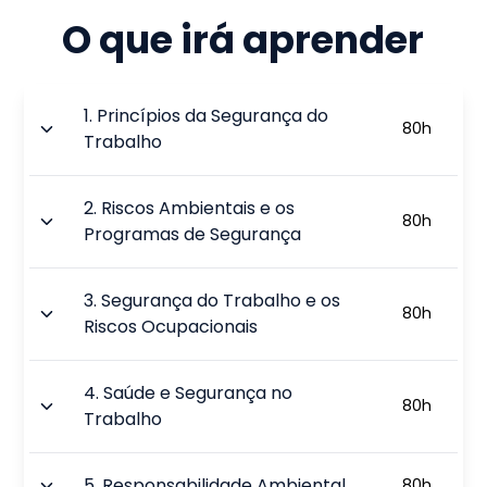
O que irá aprender
1
.
Princípios da Segurança do
80
h
Trabalho
2
.
Riscos Ambientais e os
80
h
Programas de Segurança
3
.
Segurança do Trabalho e os
80
h
Riscos Ocupacionais
4
.
Saúde e Segurança no
80
h
Trabalho
5
.
Responsabilidade Ambiental
80
h