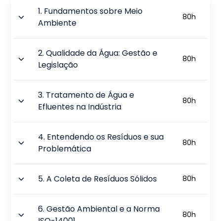
1
.
Fundamentos sobre Meio
80
h
Ambiente
2
.
Qualidade da Água: Gestão e
80
h
Legislação
3
.
Tratamento de Água e
80
h
Efluentes na Indústria
4
.
Entendendo os Resíduos e sua
80
h
Problemática
5
.
A Coleta de Resíduos Sólidos
80
h
6
.
Gestão Ambiental e a Norma
80
h
ISO-14001