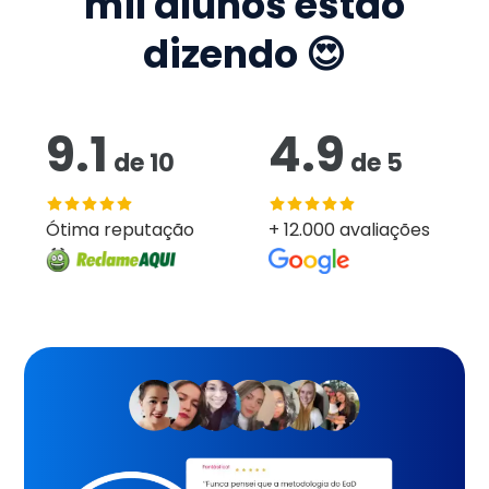
mil
alunos estão
dizendo 😍
9.1
4.9
de
10
de
5
Ótima reputação
+ 12.000 avaliações