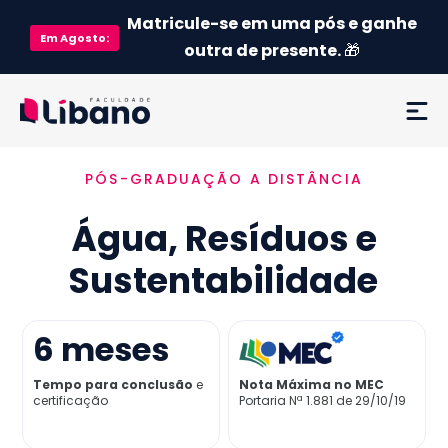
Matricule-se em uma pós e ganhe
Em
Agosto
:
outra de presente.
🎁
PÓS-GRADUAÇÃO A DISTÂNCIA
Ementa
Água, Resíduos e
Como funciona
Sustentabilidade
Credenciamento MEC
6
meses
Preço
Tempo para conclusão
e
Nota Máxima no MEC
certificação
Portaria Nª 1.881 de 29/10/19
Já sou aluno