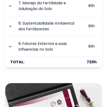
7
.
Manejo da Fertilidade e
80
h
Adubação do Solo
8
.
Sustentabilidade Ambiental
80
h
dos Fertilizantes
9
.
Fatores Externos e suas
80
h
Influencias no Solo
TOTAL:
720
h