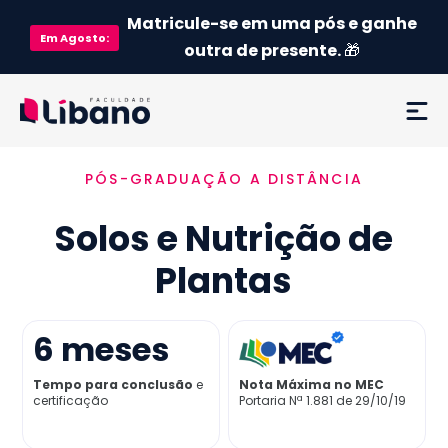
Matricule-se em uma pós e ganhe
Em
Agosto
:
outra de presente.
🎁
PÓS-GRADUAÇÃO A DISTÂNCIA
Ementa
Solos e Nutrição de
Como funciona
Plantas
Credenciamento MEC
6
meses
Preço
Tempo para conclusão
e
Nota Máxima no MEC
certificação
Portaria Nª 1.881 de 29/10/19
Já sou aluno