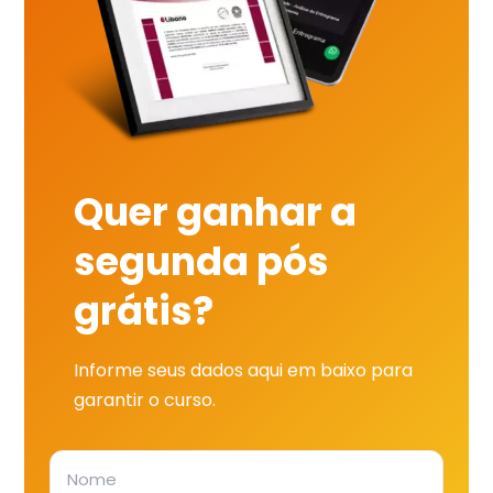
Quer ganhar a
segunda pós
grátis?
Informe seus dados aqui em baixo para
garantir o curso.