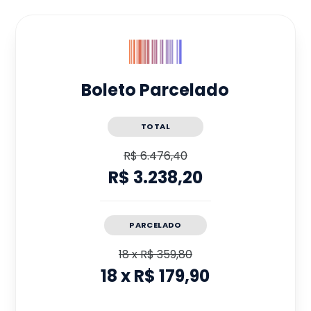
Boleto Parcelado
TOTAL
R$ 6.476,40
R$ 3.238,20
PARCELADO
18
x
R$ 359,80
18
x
R$ 179,90