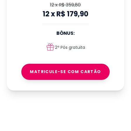
12
x
R$ 359,80
12
x
R$ 179,90
BÔNUS:
2ª Pós gratuita
MATRICULE-SE COM CARTÃO