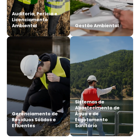
Auditoria, Perícia e
Licenciamento
Ambiental
Gestão Ambiental
Sistemas de
Abastecimento de
Gerenciamento de
Água e de
Resíduos Sólidos e
Esgotamento
Efluentes
Sanitário