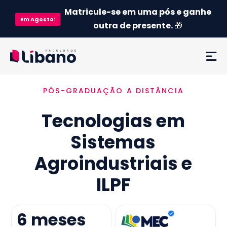
Matricule-se em uma pós e ganhe
Em
Agosto
:
outra de presente.
🎁
PÓS-GRADUAÇÃO A DISTÂNCIA
Ementa
Tecnologias em
Como funciona
Sistemas
Credenciamento MEC
Agroindustriais e
Preço
ILPF
Já sou aluno
6
meses