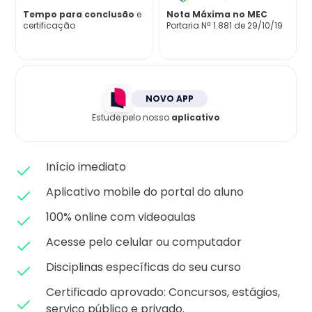
Matricule-se
Tempo para conclusão
e
Nota Máxima no MEC
certificação
Portaria Nª 1.881 de 29/10/19
NOVO APP
Estude pelo nosso
aplicativo
Início imediato
Aplicativo mobile do portal do aluno
100% online com videoaulas
Acesse pelo celular ou computador
Disciplinas específicas do seu curso
Certificado aprovado: C
oncursos, estágios,
serviço público e privado.