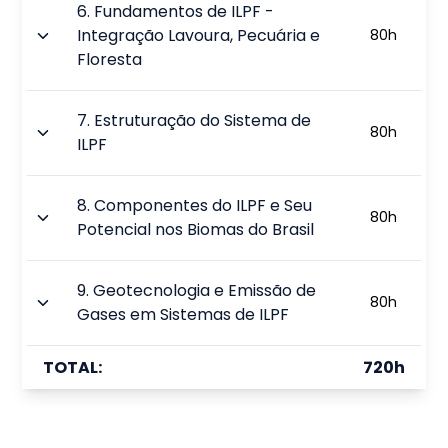
6
.
Fundamentos de ILPF -
Integração Lavoura, Pecuária e
80
h
Floresta
7
.
Estruturação do Sistema de
80
h
ILPF
8
.
Componentes do ILPF e Seu
80
h
Potencial nos Biomas do Brasil
9
.
Geotecnologia e Emissão de
80
h
Gases em Sistemas de ILPF
TOTAL:
720
h