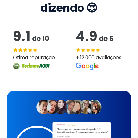
dizendo 😍
9.1
4.9
de
10
de
5
Ótima reputação
+ 12.000 avaliações