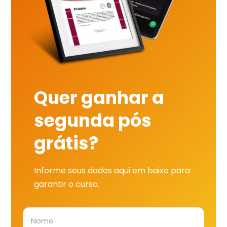
Quer ganhar a
segunda pós
grátis?
Informe seus dados aqui em baixo para
garantir o curso.