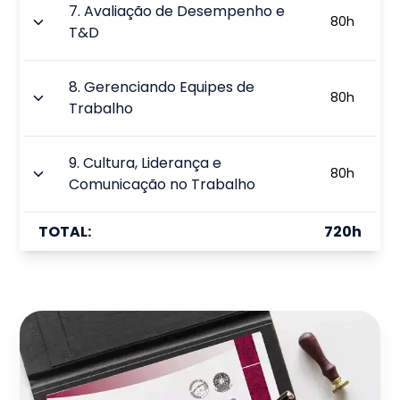
7
.
Avaliação de Desempenho e
80
h
T&D
8
.
Gerenciando Equipes de
80
h
Trabalho
9
.
Cultura, Liderança e
80
h
Comunicação no Trabalho
TOTAL:
720
h