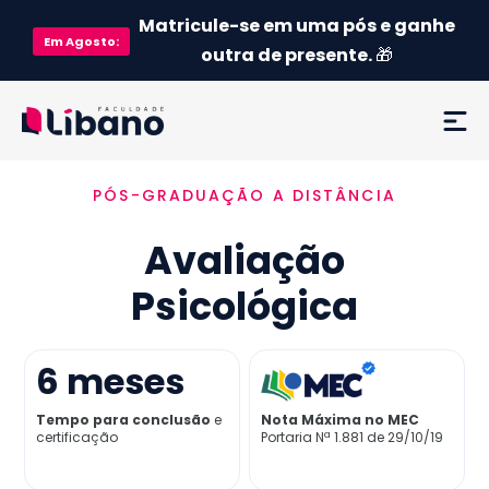
Matricule-se em uma pós e ganhe
Em
Agosto
:
outra de presente.
🎁
PÓS-GRADUAÇÃO A DISTÂNCIA
Ementa
Avaliação
Como funciona
Psicológica
Credenciamento MEC
6
meses
Preço
Tempo para conclusão
e
Nota Máxima no MEC
certificação
Portaria Nª 1.881 de 29/10/19
Já sou aluno