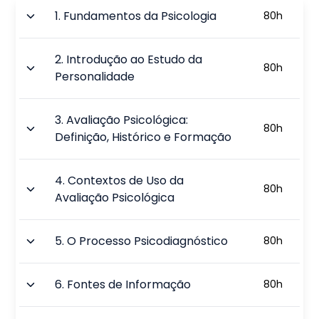
1
.
Fundamentos da Psicologia
80
h
2
.
Introdução ao Estudo da
80
h
Personalidade
3
.
Avaliação Psicológica:
80
h
Definição, Histórico e Formação
4
.
Contextos de Uso da
80
h
Avaliação Psicológica
5
.
O Processo Psicodiagnóstico
80
h
6
.
Fontes de Informação
80
h