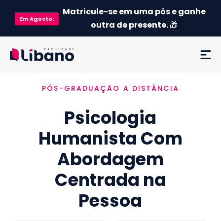
Matricule-se em uma pós e ganhe
Em
Agosto
:
outra de presente.
🎁
PÓS-GRADUAÇÃO A DISTÂNCIA
Ementa
Psicologia
Como funciona
Humanista Com
Credenciamento MEC
Abordagem
Preço
Centrada na
Pessoa
Já sou aluno