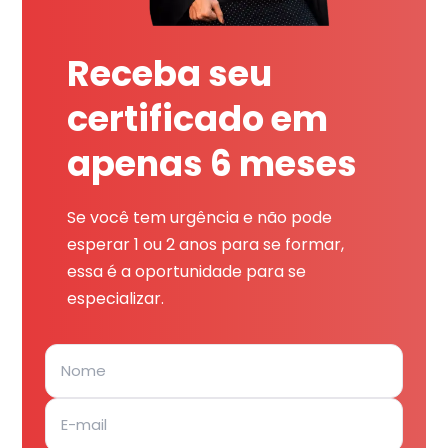
Receba seu
certificado em
apenas 6 meses
Se você tem urgência e não pode
esperar 1 ou 2 anos para se formar,
essa é a oportunidade para se
especializar.