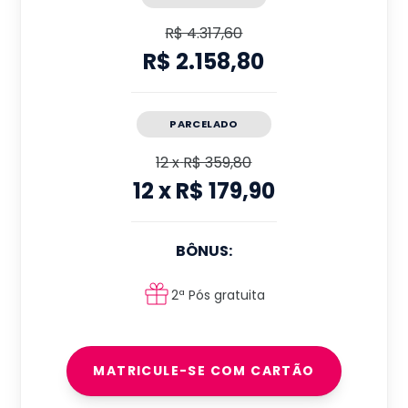
R$ 4.317,60
R$ 2.158,80
PARCELADO
12
x
R$ 359,80
12
x
R$ 179,90
BÔNUS:
2ª Pós gratuita
MATRICULE-SE COM CARTÃO