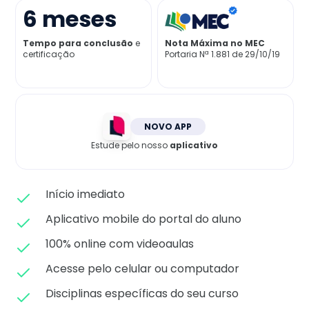
Matricule-se
6
meses
Tempo para conclusão
e
Nota Máxima no MEC
certificação
Portaria Nª 1.881 de 29/10/19
NOVO APP
Estude pelo nosso
aplicativo
Início imediato
Aplicativo mobile do portal do aluno
100% online com videoaulas
Acesse pelo celular ou computador
Disciplinas específicas do seu curso