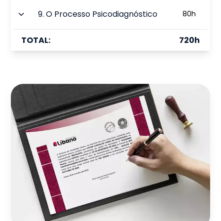
9
.
O Processo Psicodiagnóstico
80
h
TOTAL:
720
h