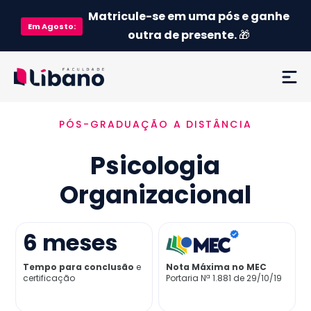
Matricule-se em uma pós e ganhe
Em
Agosto
:
outra de presente.
🎁
PÓS-GRADUAÇÃO A DISTÂNCIA
Ementa
Psicologia
Como funciona
Organizacional
Credenciamento MEC
6
meses
Preço
Tempo para conclusão
e
Nota Máxima no MEC
certificação
Portaria Nª 1.881 de 29/10/19
Já sou aluno