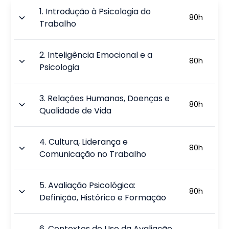
1
.
Introdução à Psicologia do
80
h
Trabalho
2
.
Inteligência Emocional e a
80
h
Psicologia
3
.
Relações Humanas, Doenças e
80
h
Qualidade de Vida
4
.
Cultura, Liderança e
80
h
Comunicação no Trabalho
5
.
Avaliação Psicológica:
80
h
Definição, Histórico e Formação
6
.
Contextos de Uso da Avaliação