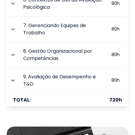
80
h
Psicológica
7
.
Gerenciando Equipes de
80
h
Trabalho
8
.
Gestão Organizacional por
80
h
Competências
9
.
Avaliação de Desempenho e
80
h
T&D
TOTAL:
720
h