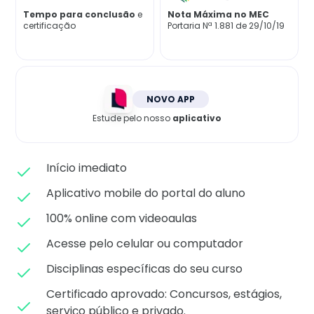
Matricule-se
Tempo para conclusão
e
Nota Máxima no MEC
certificação
Portaria Nª 1.881 de 29/10/19
NOVO APP
Estude pelo nosso
aplicativo
Início imediato
Aplicativo mobile do portal do aluno
100% online com videoaulas
Acesse pelo celular ou computador
Disciplinas específicas do seu curso
Certificado aprovado: C
oncursos, estágios,
serviço público e privado.