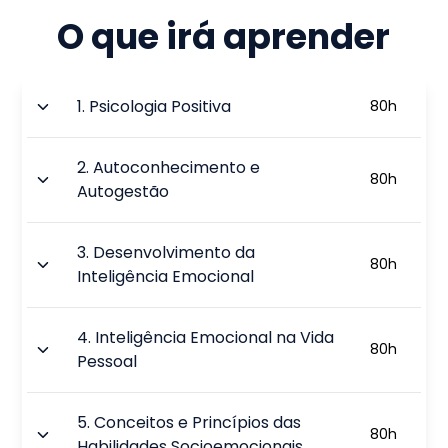
O que irá aprender
1
.
Psicologia Positiva
80
h
2
.
Autoconhecimento e
80
h
Autogestão
3
.
Desenvolvimento da
80
h
Inteligência Emocional
4
.
Inteligência Emocional na Vida
80
h
Pessoal
5
.
Conceitos e Princípios das
80
h
Habilidades Socioemocionais