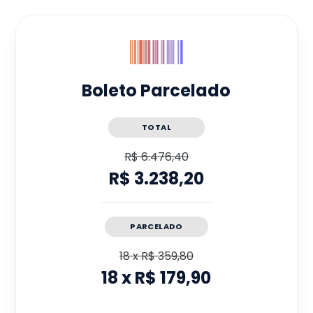
Boleto Parcelado
TOTAL
R$ 6.476,40
R$ 3.238,20
PARCELADO
18
x
R$ 359,80
18
x
R$ 179,90