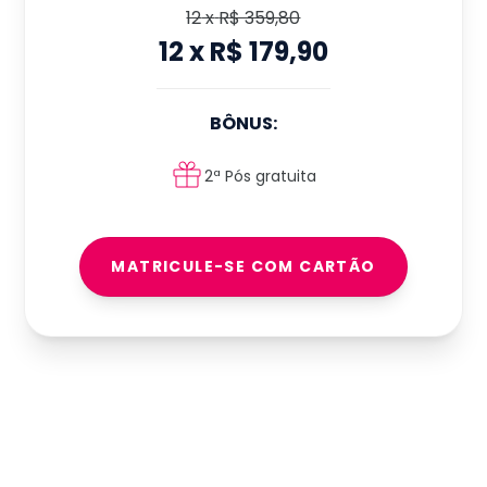
12
x
R$ 359,80
12
x
R$ 179,90
BÔNUS:
2ª Pós gratuita
MATRICULE-SE COM CARTÃO