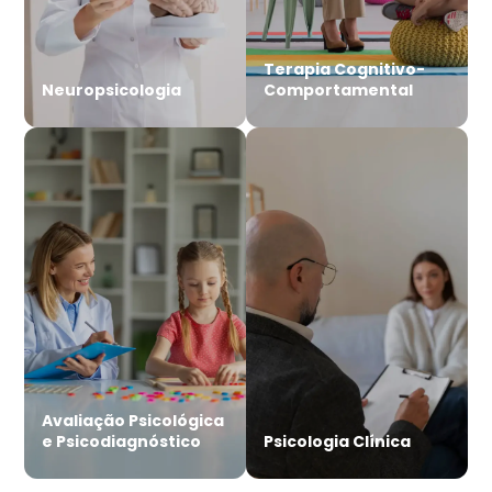
Terapia Cognitivo-
Neuropsicologia
Comportamental
Avaliação Psicológica
e Psicodiagnóstico
Psicologia Clínica