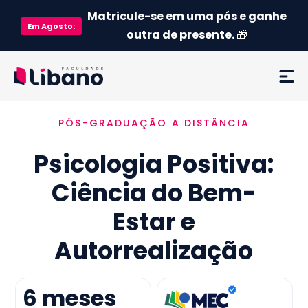
Matricule-se em uma pós e ganhe
Em
Agosto
:
outra de presente.
🎁
PÓS-GRADUAÇÃO A DISTÂNCIA
Ementa
Psicologia Positiva:
Como funciona
Ciência do Bem-
Credenciamento MEC
Estar e
Preço
Autorrealização
Já sou aluno
6
meses