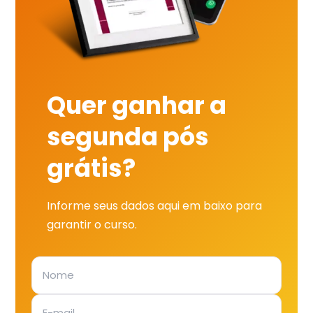
Quer ganhar a
segunda pós
grátis?
Informe seus dados aqui em baixo para
garantir o curso.