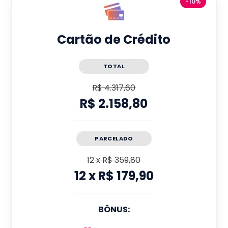
-10%
Cartão de Crédito
TOTAL
R$ 4.317,60
R$ 2.158,80
PARCELADO
12
x
R$ 359,80
12
x
R$ 179,90
BÔNUS: