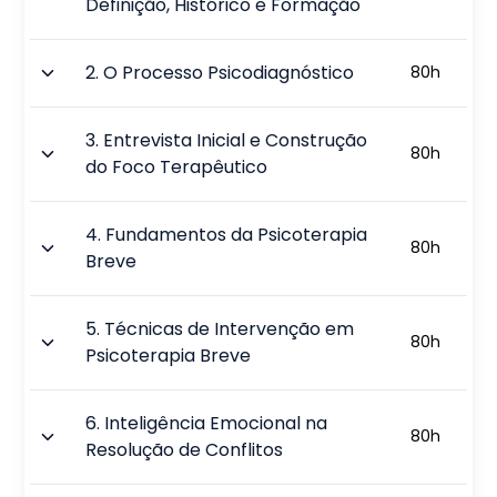
Definição, Histórico e Formação
2
.
O Processo Psicodiagnóstico
80
h
3
.
Entrevista Inicial e Construção
80
h
do Foco Terapêutico
4
.
Fundamentos da Psicoterapia
80
h
Breve
5
.
Técnicas de Intervenção em
80
h
Psicoterapia Breve
6
.
Inteligência Emocional na
80
h
Resolução de Conflitos