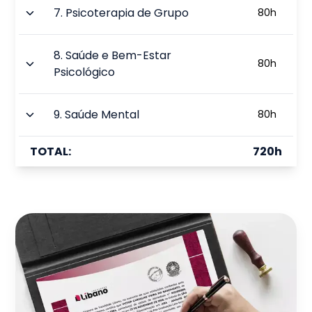
7
.
Psicoterapia de Grupo
80
h
8
.
Saúde e Bem-Estar
80
h
Psicológico
9
.
Saúde Mental
80
h
TOTAL:
720
h