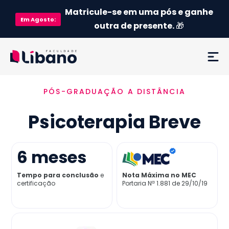
Matricule-se em uma pós e ganhe
Em
Agosto
:
outra de presente.
🎁
PÓS-GRADUAÇÃO A DISTÂNCIA
Ementa
Psicoterapia Breve
Como funciona
Credenciamento MEC
6
meses
Tempo para conclusão
e
Nota Máxima no MEC
Preço
certificação
Portaria Nª 1.881 de 29/10/19
Já sou aluno