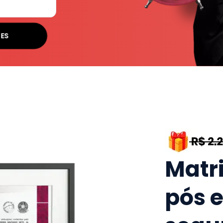
SES
Matr
pós 