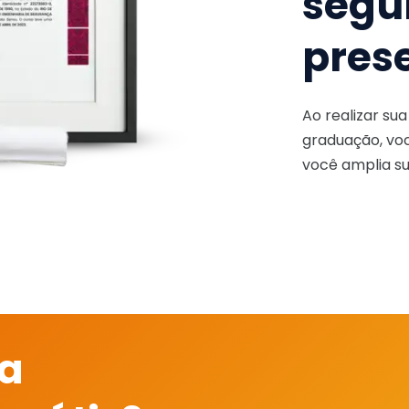
segu
pres
Ao realizar su
graduação, voc
você amplia su
 a