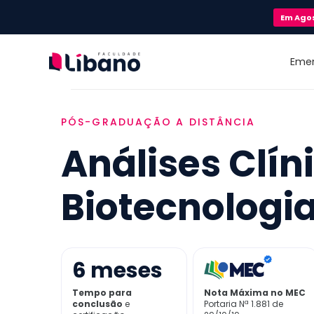
Em
Ago
Eme
PÓS-GRADUAÇÃO A DISTÂNCIA
Análises Clín
Biotecnologi
6
meses
Tempo para
Nota Máxima no MEC
conclusão
e
Portaria Nª 1.881 de