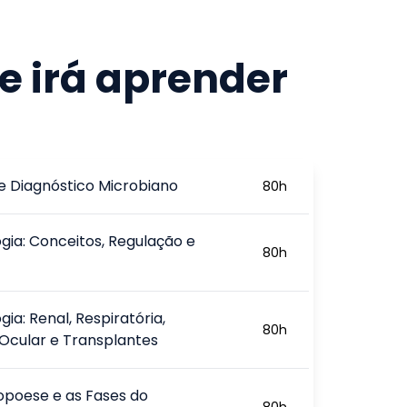
e irá aprender
 e Diagnóstico Microbiano
80
h
gia: Conceitos, Regulação e
80
h
ia: Renal, Respiratória,
80
h
 Ocular e Transplantes
poese e as Fases do
80
h