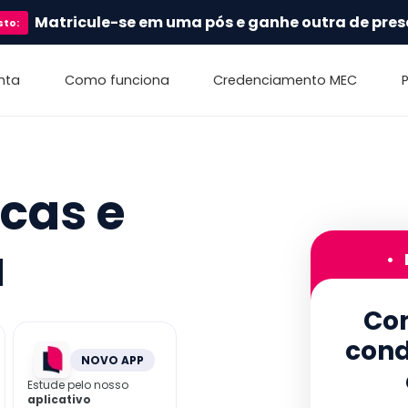
Matricule-se em uma pós e ganhe outra de pres
sto
:
nta
Como funciona
Credenciamento MEC
icas e
a
•
Con
cond
NOVO APP
Estude pelo nosso
aplicativo