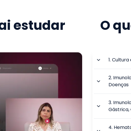
i estudar
O qu
1
.
Cultura
2
.
Imunolo
Doenças
3
.
Imunolog
Gástrica,
4
.
Hemato