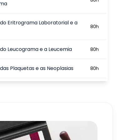
ama
 do Eritrograma Laboratorial e a
80
h
 do Leucograma e a Leucemia
80
h
 das Plaquetas e as Neoplasias
80
h
a e Biossegurança: Aspectos
80
h
egais
urança Laboratorial e
80
h
ógica
720
h