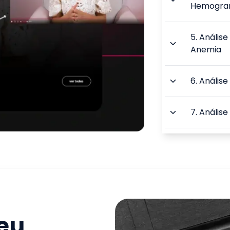
Hemogr
5
.
Análise
Anemia
6
.
Análise
7
.
Análise
8
.
Bioétic
Éticos e L
9
.
Biosseg
Epidemiol
seu
TOTAL: