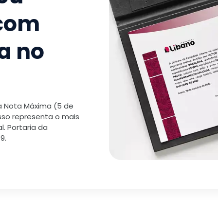
 com
a no
 a Nota Máxima (5 de
isso representa o mais
. Portaria da
9.