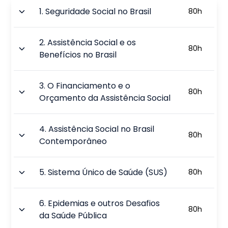
1
.
Seguridade Social no Brasil
80
h
2
.
Assistência Social e os
80
h
Benefícios no Brasil
3
.
O Financiamento e o
80
h
Orçamento da Assistência Social
4
.
Assistência Social no Brasil
80
h
Contemporâneo
5
.
Sistema Único de Saúde (SUS)
80
h
6
.
Epidemias e outros Desafios
80
h
da Saúde Pública