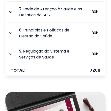
7
.
Rede de Atenção à Saúde e os
80
h
Desafios do SUS
8
.
Princípios e Políticas de
80
h
Gestão da Saúde
9
.
Regulação do Sistema e
80
h
Serviços de Saúde
TOTAL:
720
h