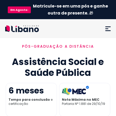
Matricule-se em uma pós e ganhe
Em
Agosto
:
outra de presente.
🎁
PÓS-GRADUAÇÃO A DISTÂNCIA
Ementa
Assistência Social e
Como funciona
Saúde Pública
Credenciamento MEC
6
meses
Preço
Tempo para conclusão
e
Nota Máxima no MEC
certificação
Portaria Nª 1.881 de 29/10/19
Já sou aluno