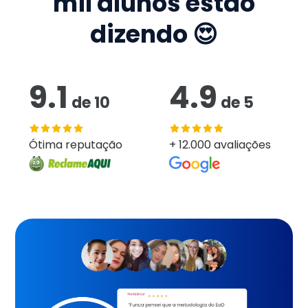
mil
alunos estão
dizendo 😍
9.1
4.9
de
10
de
5
Ótima reputação
+ 12.000 avaliações