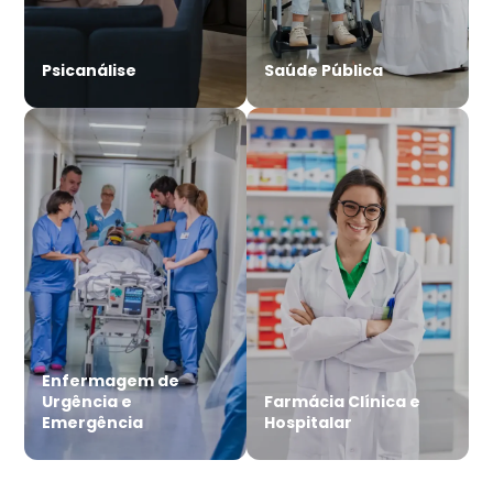
Psicanálise
Saúde Pública
Enfermagem de
Urgência e
Farmácia Clínica e
Emergência
Hospitalar