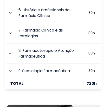
6
.
História e Profissionais da
80
h
Farmácia Clínica
7
.
Farmácia Clínica e as
80
h
Patologias
8
.
Farmacoterapia e Atenção
80
h
Farmacêutica
9
.
Semiologia Farmacêutica
80
h
TOTAL:
720
h