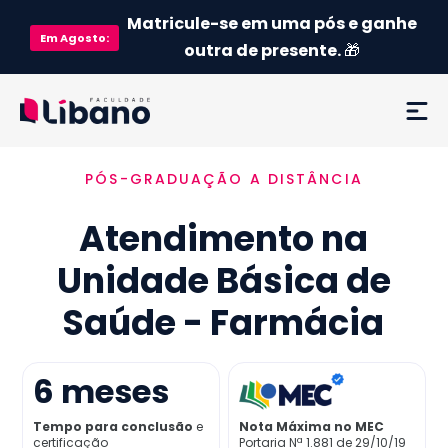
Matricule-se em uma pós e ganhe
Em
Agosto
:
outra de presente.
🎁
PÓS-GRADUAÇÃO A DISTÂNCIA
Ementa
Atendimento na
Como funciona
Unidade Básica de
Credenciamento MEC
Saúde - Farmácia
Preço
6
meses
Já sou aluno
Tempo para conclusão
e
Nota Máxima no MEC
certificação
Portaria Nª 1.881 de 29/10/19