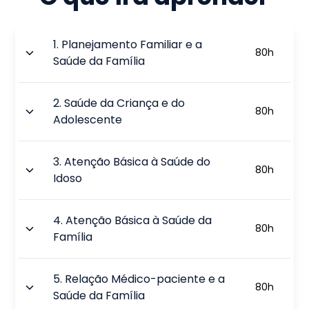
1
.
Planejamento Familiar e a
80
h
Saúde da Família
2
.
Saúde da Criança e do
80
h
Adolescente
3
.
Atenção Básica à Saúde do
80
h
Idoso
4
.
Atenção Básica à Saúde da
80
h
Família
5
.
Relação Médico-paciente e a
80
h
Saúde da Família