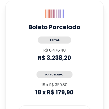
Boleto Parcelado
TOTAL
R$ 6.476,40
R$ 3.238,20
PARCELADO
18
x
R$ 359,80
18
x
R$ 179,90