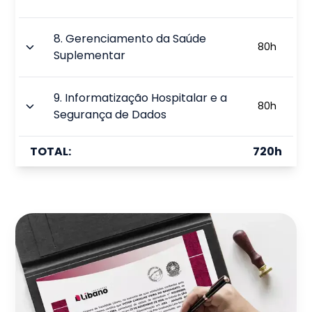
8
.
Gerenciamento da Saúde
80
h
Suplementar
9
.
Informatização Hospitalar e a
80
h
Segurança de Dados
TOTAL:
720
h