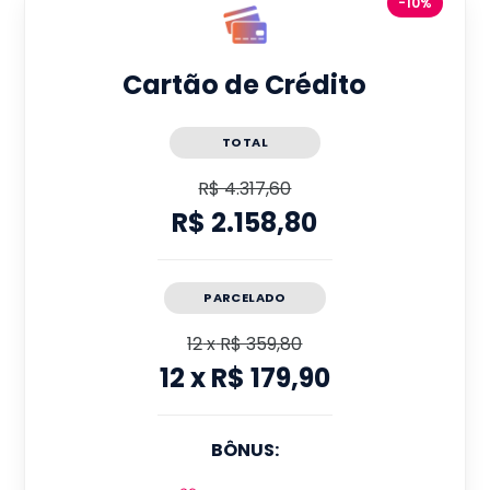
-10%
Cartão de Crédito
TOTAL
R$ 4.317,60
R$ 2.158,80
PARCELADO
12
x
R$ 359,80
12
x
R$ 179,90
BÔNUS: