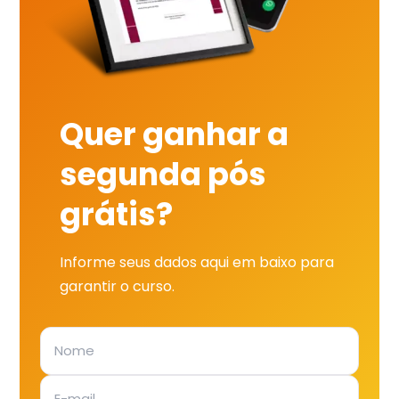
Quer ganhar a
segunda pós
grátis?
Informe seus dados aqui em baixo para
garantir o curso.