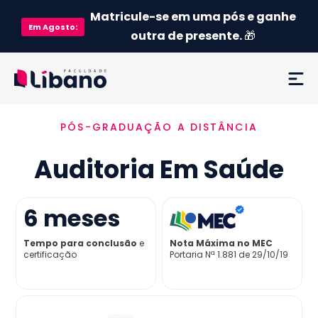
Matricule-se em uma pós e ganhe
Em
Agosto
:
outra de presente.
🎁
PÓS-GRADUAÇÃO A DISTÂNCIA
Ementa
Auditoria Em Saúde
Como funciona
Credenciamento MEC
6
meses
Tempo para conclusão
e
Nota Máxima no MEC
Preço
certificação
Portaria Nª 1.881 de 29/10/19
Já sou aluno