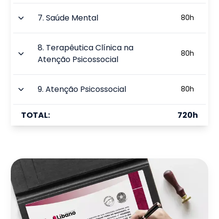
7
.
Saúde Mental
80
h
8
.
Terapêutica Clínica na
80
h
Atenção Psicossocial
9
.
Atenção Psicossocial
80
h
TOTAL:
720
h