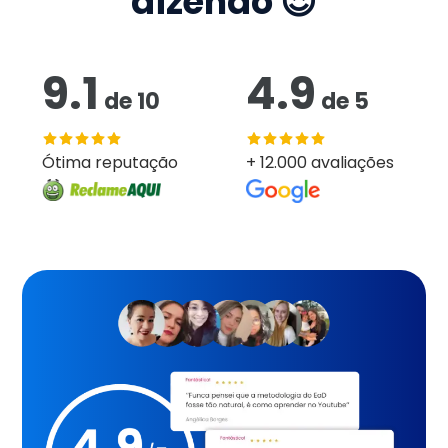
dizendo 😍
9.1
4.9
de
10
de
5
Ótima reputação
+ 12.000 avaliações