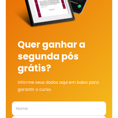
Quer ganhar a
segunda pós
grátis?
Informe seus dados aqui em baixo para
garantir o curso.