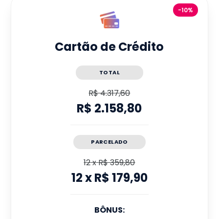
-10%
Cartão de Crédito
TOTAL
R$ 4.317,60
R$ 2.158,80
PARCELADO
12
x
R$ 359,80
12
x
R$ 179,90
BÔNUS: