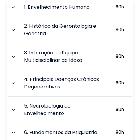
1
.
Envelhecimento Humano
80
h
2
.
Histórico da Gerontologia e
80
h
Geriatria
3
.
Interação da Equipe
80
h
Multidisciplinar ao Idoso
4
.
Principais Doenças Crônicas
80
h
Degenerativas
5
.
Neurobiologia do
80
h
Envelhecimento
6
.
Fundamentos da Psiquiatria
80
h