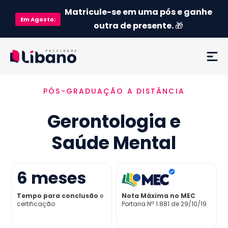
Matricule-se em uma pós e ganhe
Em
Agosto
:
outra de presente.
🎁
PÓS-GRADUAÇÃO A DISTÂNCIA
Ementa
Gerontologia e
Como funciona
Saúde Mental
Credenciamento MEC
6
meses
Preço
Tempo para conclusão
e
Nota Máxima no MEC
certificação
Portaria Nª 1.881 de 29/10/19
Já sou aluno