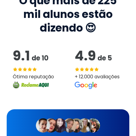
O que mais de
225
mil
alunos estão
dizendo 😍
9.1
4.9
de
10
de
5
Ótima reputação
+ 12.000 avaliações