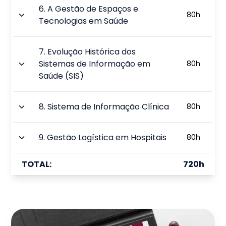
6
.
A Gestão de Espaços e
80
h
Tecnologias em Saúde
7
.
Evolução Histórica dos
Sistemas de Informação em
80
h
Saúde (SIS)
8
.
Sistema de Informação Clínica
80
h
9
.
Gestão Logística em Hospitais
80
h
TOTAL:
720
h