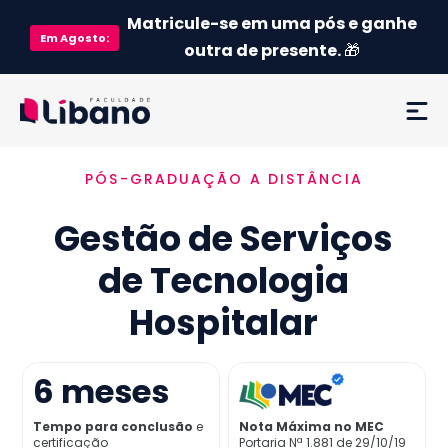
Matricule-se em uma pós e ganhe
Em
Agosto
:
outra de presente.
🎁
PÓS-GRADUAÇÃO A DISTÂNCIA
Ementa
Gestão de Serviços
Como funciona
de Tecnologia
Credenciamento MEC
Hospitalar
Preço
6
meses
Já sou aluno
Tempo para conclusão
e
Nota Máxima no MEC
certificação
Portaria Nª 1.881 de 29/10/19