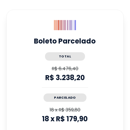
Boleto Parcelado
TOTAL
R$ 6.476,40
R$ 3.238,20
PARCELADO
18
x
R$ 359,80
18
x
R$ 179,90