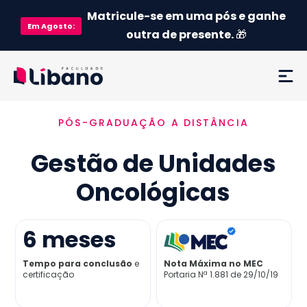
Matricule-se em uma pós e ganhe
Em
Agosto
:
outra de presente.
🎁
PÓS-GRADUAÇÃO A DISTÂNCIA
Ementa
Gestão de Unidades
Como funciona
Oncológicas
Credenciamento MEC
6
meses
Preço
Tempo para conclusão
e
Nota Máxima no MEC
certificação
Portaria Nª 1.881 de 29/10/19
Já sou aluno