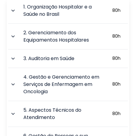
1
.
Organização Hospitalar e a
80
h
Saúde no Brasil
2
.
Gerenciamento dos
80
h
Equipamentos Hospitalares
3
.
Auditoria em Saúde
80
h
4
.
Gestão e Gerenciamento em
Serviços de Enfermagem em
80
h
Oncologia
5
.
Aspectos Técnicos do
80
h
Atendimento
6
.
Gestão de Pessoas e sua