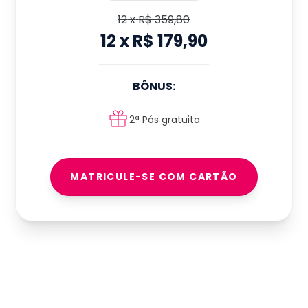
12
x
R$ 359,80
12
x
R$ 179,90
BÔNUS:
2ª Pós gratuita
MATRICULE-SE COM CARTÃO