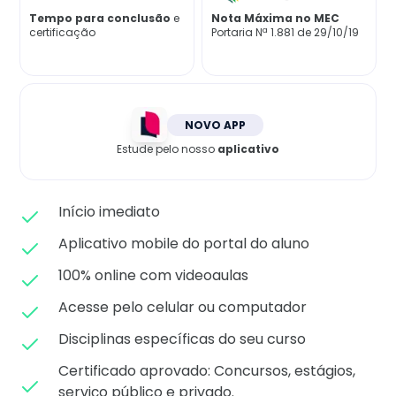
Matricule-se
Tempo para conclusão
e
Nota Máxima no MEC
certificação
Portaria Nª 1.881 de 29/10/19
NOVO APP
Estude pelo nosso
aplicativo
Início imediato
Aplicativo mobile do portal do aluno
100% online com videoaulas
Acesse pelo celular ou computador
Disciplinas específicas do seu curso
Certificado aprovado: C
oncursos, estágios,
serviço público e privado.