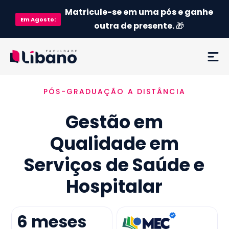
Matricule-se em uma pós e ganhe
Em
Agosto
:
outra de presente.
🎁
PÓS-GRADUAÇÃO A DISTÂNCIA
Ementa
Gestão em
Como funciona
Qualidade em
Credenciamento MEC
Serviços de Saúde e
Preço
Hospitalar
Já sou aluno
6
meses