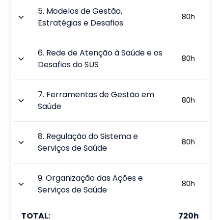
5
.
Modelos de Gestão,
80
h
Estratégias e Desafios
6
.
Rede de Atenção à Saúde e os
80
h
Desafios do SUS
7
.
Ferramentas de Gestão em
80
h
Saúde
8
.
Regulação do Sistema e
80
h
Serviços de Saúde
9
.
Organização das Ações e
80
h
Serviços de Saúde
TOTAL:
720
h