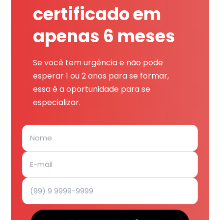
certificado em
apenas 6 meses
Se você tem urgência e não pode
esperar 1 ou 2 anos para se formar,
essa é a oportunidade para se
especializar.