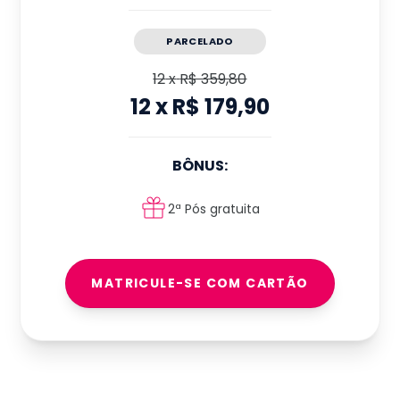
PARCELADO
12
x
R$ 359,80
12
x
R$ 179,90
BÔNUS:
2ª Pós gratuita
MATRICULE-SE COM CARTÃO