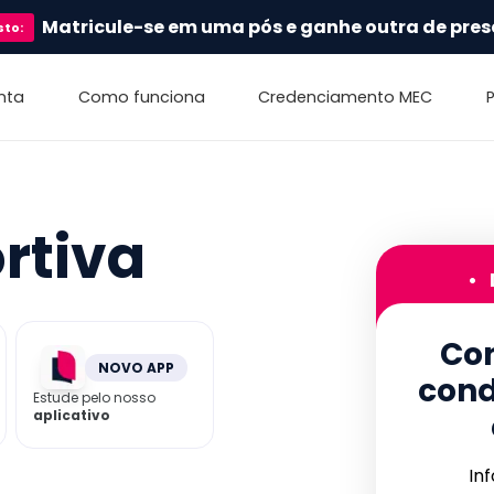
Matricule-se em uma pós e ganhe outra de pres
sto
:
nta
Como funciona
Credenciamento MEC
rtiva
•
Con
NOVO APP
cond
Estude pelo nosso
aplicativo
In