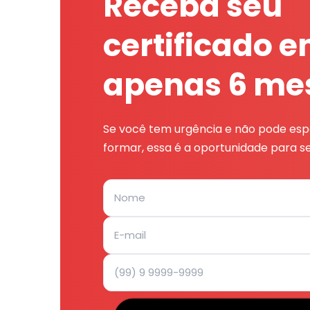
Receba seu
certificado 
apenas 6 me
Se você tem urgência e não pode espe
formar, essa é a oportunidade para se