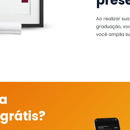
pres
Ao realizar su
graduação, voc
você amplia su
 a
grátis?