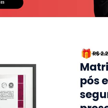
SES
Matr
pós 
segu