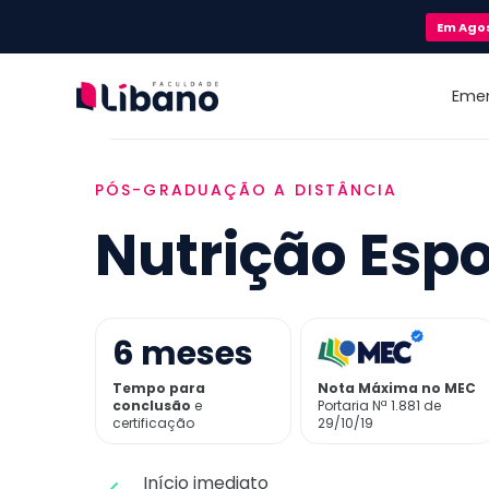
Em
Ago
Eme
PÓS-GRADUAÇÃO A DISTÂNCIA
Nutrição Espo
6
meses
Tempo para
Nota Máxima no MEC
conclusão
e
Portaria Nª 1.881 de
certificação
29/10/19
Início imediato