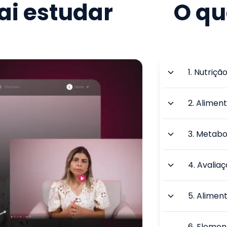
i estudar
O qu
1
.
Nutrição
2
.
Aliment
3
.
Metabo
4
.
Avaliaç
5
.
Aliment
6
.
Elemen