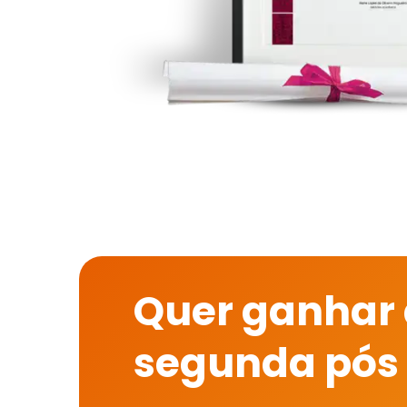
Quer ganhar
segunda pós 