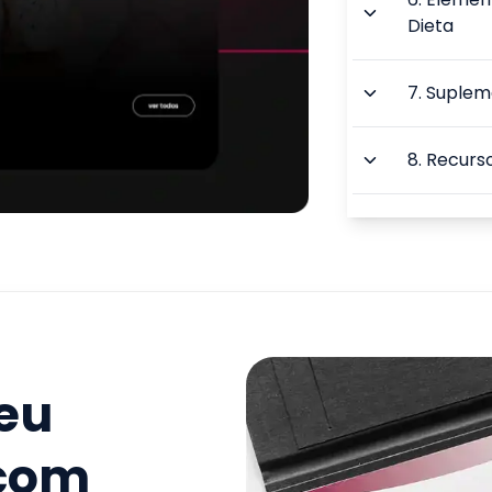
Dieta
7
.
Supleme
8
.
Recurso
9
.
Esforço
TOTAL:
seu
 com