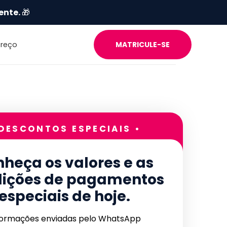
ente.
🎁
Preço
MATRICULE-SE
 DESCONTOS ESPECIAIS •
heça os valores e as
ições de pagamentos
especiais de hoje.
formações enviadas pelo WhatsApp