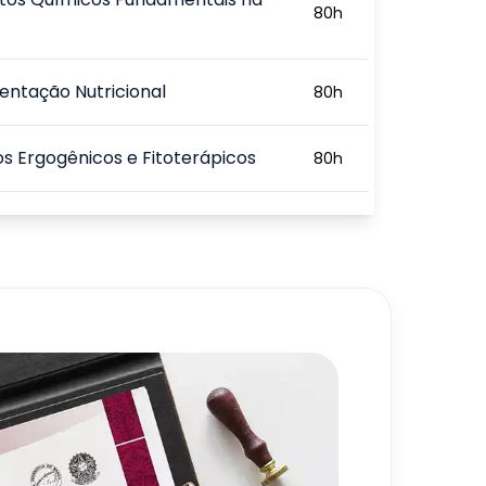
80
h
ntação Nutricional
80
h
s Ergogênicos e Fitoterápicos
80
h
s em Jogos e Treinamentos
80
h
720
h