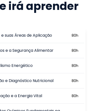
e irá aprender
 e suas Áreas de Aplicação
80
h
os e a Segurança Alimentar
80
h
lismo Energético
80
h
ão e Diagnóstico Nutricional
80
h
ação e a Energia Vital
80
h
tos Químicos Fundamentais na