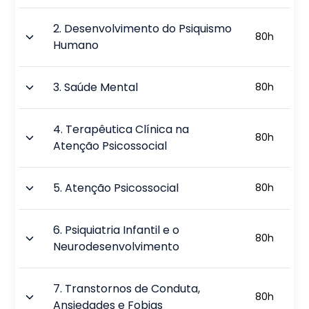
2
.
Desenvolvimento do Psiquismo
80
h
Humano
3
.
Saúde Mental
80
h
4
.
Terapêutica Clínica na
80
h
Atenção Psicossocial
5
.
Atenção Psicossocial
80
h
6
.
Psiquiatria Infantil e o
80
h
Neurodesenvolvimento
7
.
Transtornos de Conduta,
80
h
Ansiedades e Fobias