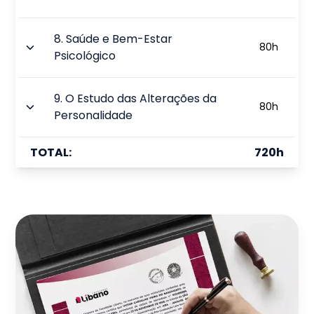
8
.
Saúde e Bem-Estar
80
h
Psicológico
9
.
O Estudo das Alterações da
80
h
Personalidade
TOTAL:
720
h