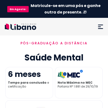
Matricule-se em uma pós e ganhe
Em
Agosto
:
outra de presente.
🎁
PÓS-GRADUAÇÃO A DISTÂNCIA
Ementa
Saúde Mental
Como funciona
Credenciamento MEC
6
meses
Tempo para conclusão
e
Nota Máxima no MEC
Preço
certificação
Portaria Nª 1.881 de 29/10/19
Já sou aluno