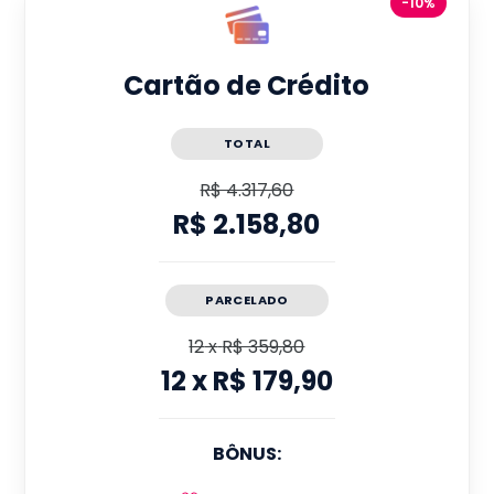
-10%
Cartão de Crédito
TOTAL
R$ 4.317,60
R$ 2.158,80
PARCELADO
12
x
R$ 359,80
12
x
R$ 179,90
BÔNUS: