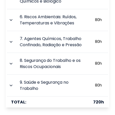
Químicos e Biológico
6
.
Riscos Ambientais: Ruídos,
80
h
Temperaturas e Vibrações
7
.
Agentes Químicos, Trabalho
80
h
Confinado, Radiação e Pressão
8
.
Segurança do Trabalho e os
80
h
Riscos Ocupacionais
9
.
Saúde e Segurança no
80
h
Trabalho
TOTAL:
720
h