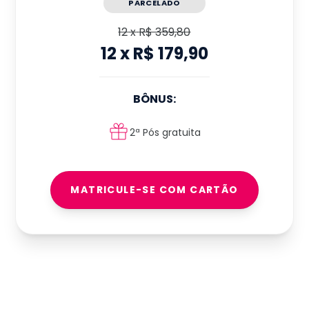
PARCELADO
12
x
R$ 359,80
12
x
R$ 179,90
BÔNUS:
2ª Pós gratuita
MATRICULE-SE COM CARTÃO