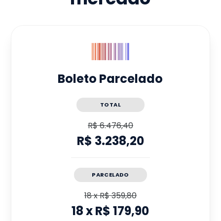
Boleto Parcelado
TOTAL
R$ 6.476,40
R$ 3.238,20
PARCELADO
18
x
R$ 359,80
18
x
R$ 179,90