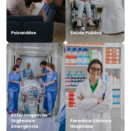
Psicanálise
Saúde Pública
Enfermagem de
Urgência e
Farmácia Clínica e
Emergência
Hospitalar