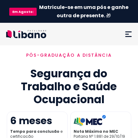
Matricule-se em uma pós e ganhe
Em
Agosto
:
outra de presente.
🎁
PÓS-GRADUAÇÃO A DISTÂNCIA
Ementa
Segurança do
Como funciona
Trabalho e Saúde
Credenciamento MEC
Ocupacional
Preço
6
meses
Já sou aluno
Tempo para conclusão
e
Nota Máxima no MEC
certificação
Portaria Nª 1.881 de 29/10/19