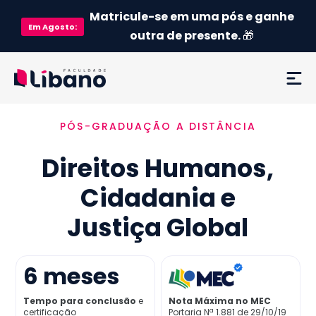
Matricule-se em uma pós e ganhe
Em
Agosto
:
outra de presente.
🎁
PÓS-GRADUAÇÃO A DISTÂNCIA
Ementa
Direitos Humanos,
Como funciona
Cidadania e
Credenciamento MEC
Justiça Global
Preço
6
meses
Já sou aluno
Tempo para conclusão
e
Nota Máxima no MEC
certificação
Portaria Nª 1.881 de 29/10/19