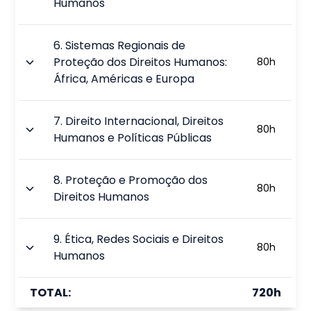
Humanos
6
.
Sistemas Regionais de
Proteção dos Direitos Humanos:
80
h
África, Américas e Europa
7
.
Direito Internacional, Direitos
80
h
Humanos e Políticas Públicas
8
.
Proteção e Promoção dos
80
h
Direitos Humanos
9
.
Ética, Redes Sociais e Direitos
80
h
Humanos
TOTAL:
720
h