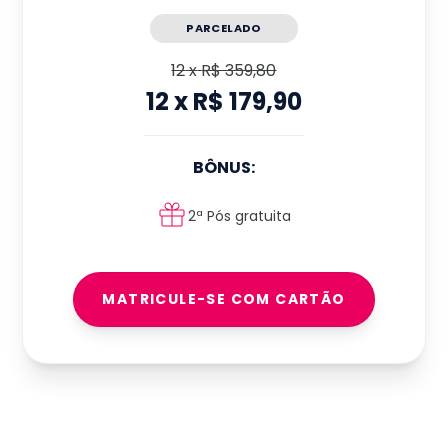
PARCELADO
12
x
R$ 359,80
12
x
R$ 179,90
BÔNUS:
2ª Pós gratuita
MATRICULE-SE COM CARTÃO